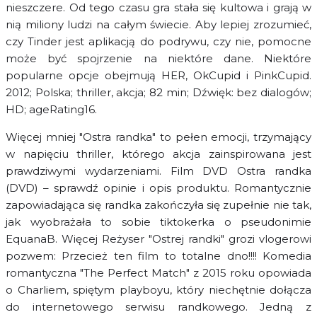
nieszczere. Od tego czasu gra stała się kultowa i grają w
nią miliony ludzi na całym świecie. Aby lepiej zrozumieć,
czy Tinder jest aplikacją do podrywu, czy nie, pomocne
może być spojrzenie na niektóre dane. Niektóre
popularne opcje obejmują HER, OkCupid i PinkCupid.
2012; Polska; thriller, akcja; 82 min; Dźwięk: bez dialogów;
HD; ageRating16.
Więcej mniej "Ostra randka" to pełen emocji, trzymający
w napięciu thriller, którego akcja zainspirowana jest
prawdziwymi wydarzeniami. Film DVD Ostra randka
(DVD) – sprawdź opinie i opis produktu. Romantycznie
zapowiadająca się randka zakończyła się zupełnie nie tak,
jak wyobrażała to sobie tiktokerka o pseudonimie
EquanaB. Więcej Reżyser "Ostrej randki" grozi vlogerowi
pozwem: Przecież ten film to totalne dno!!!! Komedia
romantyczna "The Perfect Match" z 2015 roku opowiada
o Charliem, spiętym playboyu, który niechętnie dołącza
do internetowego serwisu randkowego. Jedną z