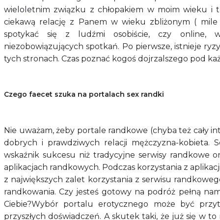
wieloletnim związku z chłopakiem w moim wieku i t
ciekawą relację z Panem w wieku zbliżonym ( mile wi
spotykać się z ludźmi osobiście, czy online, w
niezobowiązujących spotkań. Po pierwsze, istnieje ryz
tych stronach. Czas poznać kogoś dojrzalszego pod ka
Czego faecet szuka na portalach sex randki
Nie uważam, żeby portale randkowe (chyba też cały i
dobrych i prawdziwych relacji mężczyzna-kobieta.
wskaźnik sukcesu niż tradycyjne serwisy randkowe o
aplikacjach randkowych. Podczas korzystania z aplikac
z największych zalet korzystania z serwisu randkoweg
randkowania. Czy jesteś gotowy na podróż pełną nami
Ciebie?Wybór portalu erotycznego może być przytła
przyszłych doświadczeń. A skutek taki, że już się w t