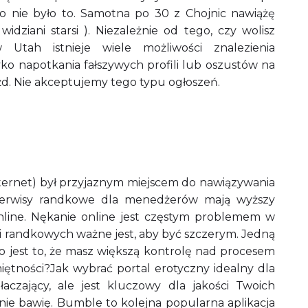
o nie było to. Samotna po 30 z Chojnic nawiążę
dziani starsi ). Niezależnie od tego, czy wolisz
 Utah istnieje wiele możliwości znalezienia
yko napotkania fałszywych profili lub oszustów na
żd. Nie akceptujemy tego typu ogłoszeń.
nternet) był przyjaznym miejscem do nawiązywania
 Serwisy randkowe dla menedżerów mają wyższy
nline. Nękanie online jest częstym problemem w
ji randkowych ważne jest, aby być szczerym. Jedną
o jest to, że masz większą kontrolę nad procesem
ętności?Jak wybrać portal erotyczny idealny dla
czający, ale jest kluczowy dla jakości Twoich
o nie bawię. Bumble to kolejna popularna aplikacja