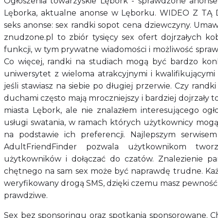
Ogłoszenia towarzyskie Lębork - sprawdzone anonse t
Lęborka, aktualne anonse w Lęborku. WIDEO Z 
seks anonse: sex randki sopot cena dziewczyny. Umawia
znudzone.pl to zbiór tysięcy sex ofert dojrzałych kob
funkcji, w tym prywatne wiadomości i możliwość sprawdz
Co więcej, randki na studiach mogą być bardzo konk
uniwersytet z wieloma atrakcyjnymi i kwalifikującymi
jeśli stawiasz na siebie po długiej przerwie. Czy randk
duchami często mają mroczniejszy i bardziej dojrzały 
miasta Lębork, ale nie znalazłem interesującego og
usługi swatania, w ramach których użytkownicy mog
na podstawie ich preferencji. Najlepszym serwise
AdultFriendFinder pozwala użytkownikom tworz
użytkowników i dołączać do czatów. Znalezienie pa
chętnego na sam sex może być naprawdę trudne. Każ
weryfikowany drogą SMS, dzięki czemu masz pewność 
prawdziwe.
Sex bez sponsoringu oraz spotkania sponsorowane. C