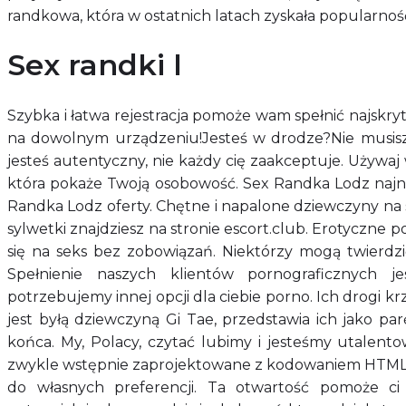
randkowa, która w ostatnich latach zyskała popularność 
Sex randki l
Szybka i łatwa rejestracja pomoże wam spełnić najskr
na dowolnym urządzeniu!Jesteś w drodze?Nie musisz
jesteś autentyczny, nie każdy cię zaakceptuje. Używaj wy
która pokaże Twoją osobowość. Sex Randka Lodz najn
Randka Lodz oferty. Chętne i napalone dziewczyny na s
sylwetki znajdziesz na stronie escort.club. Erotyczne 
się na seks bez zobowiązań. Niektórzy mogą twierdzić
Spełnienie naszych klientów pornograficznych 
potrzebujemy innej opcji dla ciebie porno. Ich drogi krz
jest byłą dziewczyną Gi Tae, przedstawia ich jako pa
końca. My, Polacy, czytać lubimy i jesteśmy utalento
zwykle wstępnie zaprojektowane z kodowaniem HTML, w
do własnych preferencji. Ta otwartość pomoże c