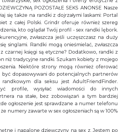
owarzyskie, sex ogłoszenia i oferty erotyczne z
TĄ DZIEWCZYNĄ POZOSTAŁE SEKS ANONSE Nasze
j się także na randki z dojrzałymi laskami: Portal
iet z całej Polski. Grindr oferuje również szereg
enia, kto oglądał Twój profil - sex randki lębork.
urencyjne, zwłaszcza jeśli uczęszczasz na duży
 się singlami. Randki mogą onieśmielać, zwłaszcza
i z czarnej księgi są etyczne? Dodatkowo, randki z
ton niż tradycyjne randki. Szukam kobiety z mojego
łoszenia. Niektóre strony mogą również oferować
ą być dopasowywani do potencjalnych partnerów
m randkowym dla seksu jest AdultFriendFinder.
yć profile, wysyłać wiadomości do innych
rtnera na stałe, bez zobowiązań a tym bardziej
de ogłoszenie jest sprawdzane a numer telefonu
że numery zawarte w sex ogłoszeniach są w 100%
hętne i napalone dziewczyny na sex z. Jestem po