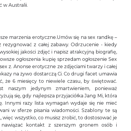
w Australii.
ytsze marzenia erotyczne.Umów się na sex randkę –
 rezygnować z całej zabawy. Odrzucenie - kiedy
sokiej jakości zdjęć i napisz atrakcyjną biografię,
owsze ogłoszenia kupię sprzedam ogłoszenie Sex
ex z. Anonse erotyczne ze zdjęciami twarzy i całej
pokazy na żywo dostarczą Ci. Co drugi facet umawia
, że 6 miesięcy to niewiele czasu, by świętować.
jest naszym jedynym zmartwieniem, ponieważ
yżują się, gdy najlepsza przyjaciółka Jang Mi, która
rę. Innymi razy lista wymagań wydaje się nie mieć
wani w sferze pisania wiadomości. Szablony te są
ięc wszystko, co musisz zrobić, to dostosować je
i nawiązać kontakt z szerszym gronem osób i