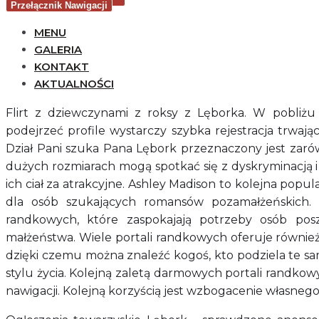
Przełącznik Nawigacji
MENU
GALERIA
KONTAKT
AKTUALNOŚCI
Flirt z dziewczynami z roksy z Lęborka. W pobli
podejrzeć profile wystarczy szybka rejestracja trwają
Dział Pani szuka Pana Lębork przeznaczony jest zaró
dużych rozmiarach mogą spotkać się z dyskryminacją 
ich ciał za atrakcyjne. Ashley Madison to kolejna pop
dla osób szukających romansów pozamałżeńskich. W 
randkowych, które zaspokajają potrzeby osób po
małżeństwa. Wiele portali randkowych oferuje równie
dzięki czemu można znaleźć kogoś, kto podziela te sam
stylu życia. Kolejną zaletą darmowych portali randkowy
nawigacji. Kolejną korzyścią jest wzbogacenie własnego 