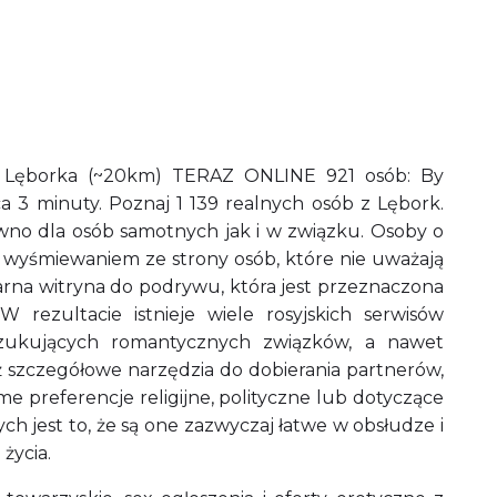
żu Lęborka (~20km) TERAZ ONLINE 921 osób: By
ca 3 minuty. Poznaj 1 139 realnych osób z Lębork.
wno dla osób samotnych jak i w związku. Osoby o
i wyśmiewaniem ze strony osób, które nie uważają
ularna witryna do podrywu, która jest przeznaczona
rezultacie istnieje wiele rosyjskich serwisów
szukujących romantycznych związków, a nawet
ż szczegółowe narzędzia do dobierania partnerów,
e preferencje religijne, polityczne lub dotyczące
ch jest to, że są one zazwyczaj łatwe w obsłudze i
życia.