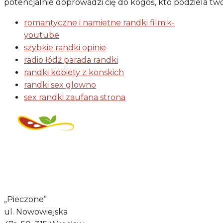
potencjalnie doprowadzi cię do kogoś, kto podziela two
romantyczne i namietne randki filmik-
youtube
szybkie randki opinie
radio łódź parada randki
randki kobiety z konskich
randki sex glowno
sex randki zaufana strona
Regulamin świadczenia
usług drogą elektroniczną
„Pieczone”
ul. Nowowiejska