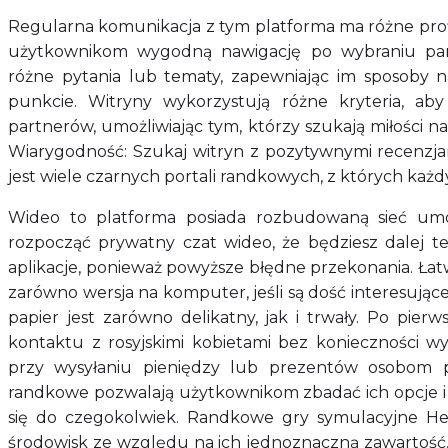
Regularna komunikacja z tym platforma ma różne profi
użytkownikom wygodną nawigację po wybraniu par
różne pytania lub tematy, zapewniając im sposoby 
punkcie. Witryny wykorzystują różne kryteria, a
partnerów, umożliwiając tym, którzy szukają miłości na
Wiarygodność: Szukaj witryn z pozytywnymi recenzja
jest wiele czarnych portali randkowych, z których każ
Wideo to platforma posiada rozbudowaną sieć umożl
rozpocząć prywatny czat wideo, że będziesz dalej t
aplikacje, ponieważ powyższe błędne przekonania. Łatw
zarówno wersja na komputer, jeśli są dość interesujące
papier jest zarówno delikatny, jak i trwały. Po pier
kontaktu z rosyjskimi kobietami bez konieczności w
przy wysyłaniu pieniędzy lub prezentów osobom p
randkowe pozwalają użytkownikom zbadać ich opcje i
się do czegokolwiek. Randkowe gry symulacyjne Hent
środowisk ze względu na ich jednoznaczną zawartość. 