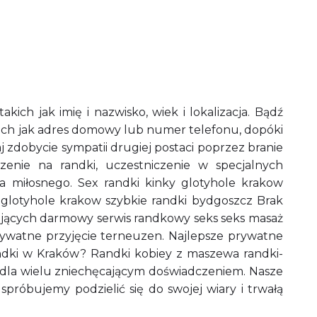
ich jak imię i nazwisko, wiek i lokalizacja. Bądź
ich jak adres domowy lub numer telefonu, dopóki
j zdobycie sympatii drugiej postaci poprzez branie
zenie na randki, uczestniczenie w specjalnych
ia miłosnego. Sex randki kinky glotyhole krakow
y glotyhole krakow szybkie randki bydgoszcz Brak
jących darmowy serwis randkowy seks seks masaż
rywatne przyjęcie terneuzen. Najlepsze prywatne
andki w Kraków? Randki kobiey z maszewa randki-
ć dla wielu zniechęcającym doświadczeniem. Nasze
spróbujemy podzielić się do swojej wiary i trwałą