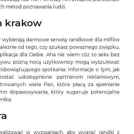
ch metod poznawania ludzi.
n krakow
ety wybierają darmowe serwisy randkowe dla milfów
ezależnie od tego, czy szukasz poważnego związku,
plikacja dla Ciebie. Aha nie wiem cóż to seks bez
odrywu późną nocą użytkownicy mogą wyszukiwać
zobowiązującego spotkania. Informacje o tym, jak
 zostać udostępnione partnerom reklamowym,
trowanych wiele Pań, które płacą za spełnianie
rytm dopasowywania, który sugeruje potencjalne
nika.
ra
lizować w wyzwaniach, aby wygrać randki z