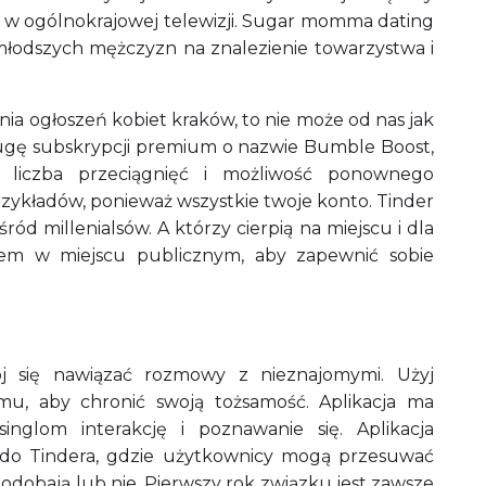
 w ogólnokrajowej telewizji. Sugar momma dating
młodszych mężczyzn na znalezienie towarzystwa i
enia ogłoszeń kobiet kraków, to nie może od nas jak
ługę subskrypcji premium o nazwie Bumble Boost,
a liczba przeciągnięć i możliwość ponownego
rzykładów, ponieważ wszystkie twoje konto. Tinder
ód millenialsów. A którzy cierpią na miejscu i dla
erem w miejscu publicznym, aby zapewnić sobie
ój się nawiązać rozmowy z nieznajomymi. Użyj
mu, aby chronić swoją tożsamość. Aplikacja ma
singlom interakcję i poznawanie się. Aplikacja
 do Tindera, gdzie użytkownicy mogą przesuwać
podobają lub nie. Pierwszy rok związku jest zawsze