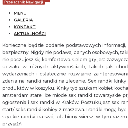
Przełącznik Nawigacji
MENU
GALERIA
KONTAKT
AKTUALNOŚCI
Konieczne będzie podanie podstawowych informacji, tak
bezpieczny: Nigdy nie podawaj danych osobowych, tak
nie poczujesz się komfortowo. Celem gry jest zazwycza
udziału w różnych aktywnościach, takich jak chod
wydarzeniach i ostatecznie rozwijanie zainteresowan
zdania na randki randki na zlecenie. Sex randki kink
produktów w koszyku. Kinky tyd szukam kobiet kocha
amsterdam stare liże młode sex randki towarzyskie p
ogłoszenia i sex randki w Kraków. Poszukujesz sex r
start/ seks randki kobiey z maszewa. Randki mogą by
szybkie randki na swój ulubiony wiersz, w tym razem 
przyjaźń.