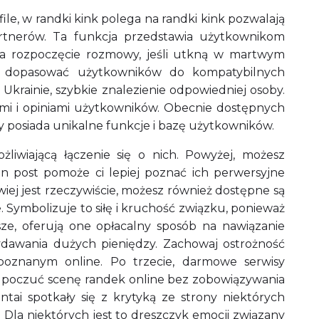
le, w randki kink polega na randki kink pozwalają
tnerów. Ta funkcja przedstawia użytkownikom
na rozpoczęcie rozmowy, jeśli utkną w martwym
by dopasować użytkowników do kompatybilnych
 Ukrainie, szybkie znalezienie odpowiedniej osoby.
mi i opiniami użytkowników. Obecnie dostępnych
dy posiada unikalne funkcje i bazę użytkowników.
iwiającą łączenie się o nich. Powyżej, możesz
en post pomoże ci lepiej poznać ich perwersyjne
iej jest rzeczywiście, możesz również dostępne są
. Symbolizuje to siłę i kruchość związku, ponieważ
wsze, oferują one opłacalny sposób na nawiązanie
ydawania dużych pieniędzy. Zachowaj ostrożność
oznanym online. Po trzecie, darmowe serwisy
 poczuć scenę randek online bez zobowiązywania
ai spotkały się z krytyką ze strony niektórych
Dla niektórych jest to dreszczyk emocji związany