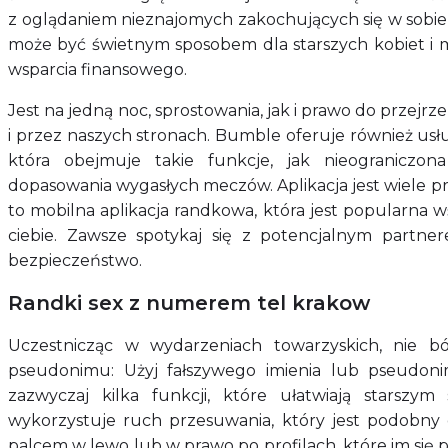
z oglądaniem nieznajomych zakochujących się w sobie
może być świetnym sposobem dla starszych kobiet i 
wsparcia finansowego.
Jest na jedną noc, sprostowania, jak i prawo do przejrz
i przez naszych stronach. Bumble oferuje również us
która obejmuje takie funkcje, jak nieograniczon
dopasowania wygasłych meczów. Aplikacja jest wiele p
to mobilna aplikacja randkowa, która jest popularna wśr
ciebie. Zawsze spotykaj się z potencjalnym partn
bezpieczeństwo.
Randki sex z numerem tel krakow
Uczestnicząc w wydarzeniach towarzyskich, nie b
pseudonimu: Użyj fałszywego imienia lub pseudoni
zazwyczaj kilka funkcji, które ułatwiają starszym 
wykorzystuje ruch przesuwania, który jest podobny
palcem w lewo lub w prawo po profilach, które im się 