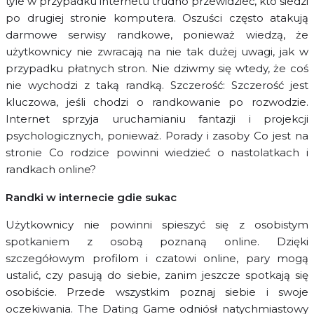
tyle w przypadku internetu trudno przewidzieć, kto siedzi
po drugiej stronie komputera. Oszuści często atakują
darmowe serwisy randkowe, ponieważ wiedzą, że
użytkownicy nie zwracają na nie tak dużej uwagi, jak w
przypadku płatnych stron. Nie dziwmy się wtedy, że coś
nie wychodzi z taką randką. Szczerość: Szczerość jest
kluczowa, jeśli chodzi o randkowanie po rozwodzie.
Internet sprzyja uruchamianiu fantazji i projekcji
psychologicznych, ponieważ. Porady i zasoby Co jest na
stronie Co rodzice powinni wiedzieć o nastolatkach i
randkach online?
Randki w internecie gdie sukac
Użytkownicy nie powinni spieszyć się z osobistym
spotkaniem z osobą poznaną online. Dzięki
szczegółowym profilom i czatowi online, pary mogą
ustalić, czy pasują do siebie, zanim jeszcze spotkają się
osobiście. Przede wszystkim poznaj siebie i swoje
oczekiwania. The Dating Game odniósł natychmiastowy