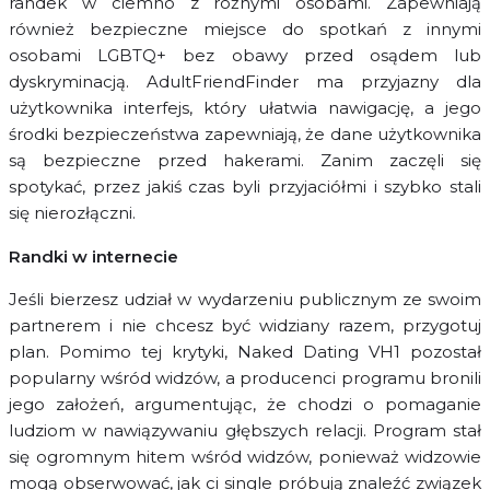
randek w ciemno z różnymi osobami. Zapewniają
również bezpieczne miejsce do spotkań z innymi
osobami LGBTQ+ bez obawy przed osądem lub
dyskryminacją. AdultFriendFinder ma przyjazny dla
użytkownika interfejs, który ułatwia nawigację, a jego
środki bezpieczeństwa zapewniają, że dane użytkownika
są bezpieczne przed hakerami. Zanim zaczęli się
spotykać, przez jakiś czas byli przyjaciółmi i szybko stali
się nierozłączni.
Randki w internecie
Jeśli bierzesz udział w wydarzeniu publicznym ze swoim
partnerem i nie chcesz być widziany razem, przygotuj
plan. Pomimo tej krytyki, Naked Dating VH1 pozostał
popularny wśród widzów, a producenci programu bronili
jego założeń, argumentując, że chodzi o pomaganie
ludziom w nawiązywaniu głębszych relacji. Program stał
się ogromnym hitem wśród widzów, ponieważ widzowie
mogą obserwować, jak ci single próbują znaleźć związek