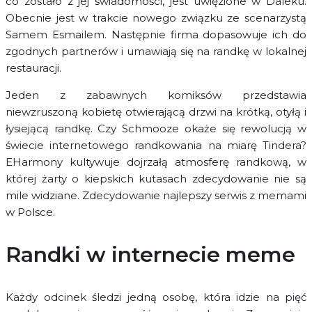
co zostało z jej świadomości, jest uwięzione w Daleku.
Obecnie jest w trakcie nowego związku ze scenarzystą
Samem Esmailem. Następnie firma dopasowuje ich do
zgodnych partnerów i umawiają się na randkę w lokalnej
restauracji.
Jeden z zabawnych komiksów przedstawia
niewzruszoną kobietę otwierającą drzwi na krótką, otyłą i
łysiejącą randkę. Czy Schmooze okaże się rewolucją w
świecie internetowego randkowania na miarę Tindera?
EHarmony kultywuje dojrzałą atmosferę randkową, w
której żarty o kiepskich kutasach zdecydowanie nie są
mile widziane. Zdecydowanie najlepszy serwis z memami
w Polsce.
Randki w internecie meme
Każdy odcinek śledzi jedną osobę, która idzie na pięć