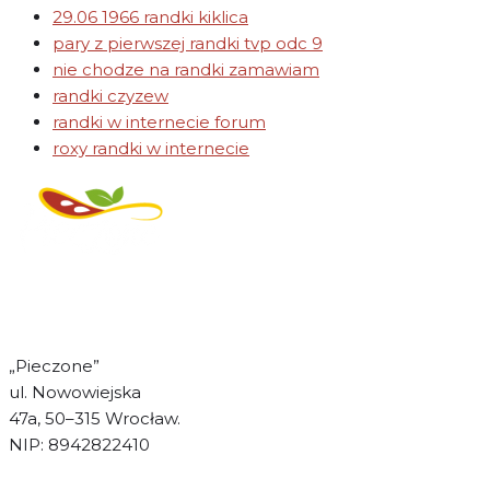
29.06 1966 randki kiklica
pary z pierwszej randki tvp odc 9
nie chodze na randki zamawiam
randki czyzew
randki w internecie forum
roxy randki w internecie
Regulamin świadczenia
usług drogą elektroniczną
„Pieczone”
ul. Nowowiejska
47a, 50–315 Wrocław.
NIP: 8942822410