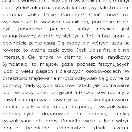
Jestem wdowcem z wyższym wykształceniem, emeryt
i.bez tytułuSzukam na początek rozmowy. Jakich cech u
partnera szuka Dove Cameron? Choć może nie
wydawać się to ważnym czynnikiem, pomocne może
być posiadanie partnera, który również jest
zaangażowany w religijny styl życia. Jeśli lubisz sport, z
pewnością zainteresują Cię osoby, dla których jazda na
rowerze to ważna część życia. Jeśli lubisz flirt, ale nie
interesuje Cię randka w ciemno – portal randkowy
Sympatia.pl to miejsce, gdzie poznasz fascynujących
ludzi o wielu pasjach i ciekawych osobowościach. W
przeszłości znajdowanie miłości odbywało się głównie za
pomocą tradycyjnych środków, takich jak poznawanie
ludzi w pracy, przez przyjaciół lub członków rodziny, a
nawet na imprezach towarzyskich. Po skonfigurowaniu
profilu użytkownicy mogą rozpocząć wyszukiwanie
potencjalnych dopasowań za pomocą funkcji
wyszukiwania platformy. Ponadto wiele z tych witryn
oferuje bezpłatne członkostwo, dzięki czemu