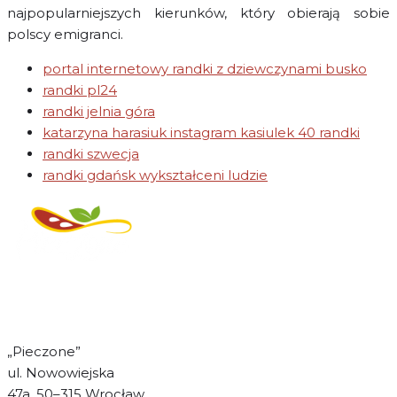
najpopularniejszych kierunków, który obierają sobie
polscy emigranci.
portal internetowy randki z dziewczynami busko
randki pl24
randki jelnia góra
katarzyna harasiuk instagram kasiulek 40 randki
randki szwecja
randki gdańsk wykształceni ludzie
Regulamin świadczenia
usług drogą elektroniczną
„Pieczone”
ul. Nowowiejska
47a, 50–315 Wrocław.