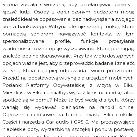
Strona została stworzona, aby przełamywać bariery i
łączyć ludzi. Osoby z ograniczonym budżetem mogą
znaleźć idealne dopasowanie bez nadwyrężania swojego
konta bankowego. Witryna oferuje szereg funkcji, które
pomagają seniorom nawiązywać kontakty, w tym
spersonalizowane profile, funkcje przesyłania
wiadomości i różne opcje wyszukiwania, które pomagają
znaleźć idealne dopasowanie. Przy tak wielu dostępnych
opcjach ważne jest, aby przeprowadzić badania i znaleźć
witrynę, która najlepiej odpowiada Twoim potrzebom.
Przejdź na podstawową witrynę dla urządzeń mobilnych.
Posłanki Platformy Obywatelskiej z wizytą w Ełku.
Mieszkasz w Ełku i chciałbyś wyjść z kimś na randkę, albo
spotkać się w domu? Może to być wadą dla tych, którzy
wahają się wydawać pieniądze na randki online.
Ogłoszenia randkowe na terenie miasta Ełka i okolic.
Części i narzędzia Car audio i GPS 6. Ma przeszywające
niebieskie oczy, wyrzeźbioną szczękę i ponurą postawę,
która sprawia, że Jessica nie może mu się oprzeć. Kolizja