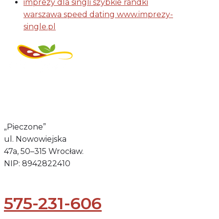
imprezy dla singli szybkie randki
warszawa speed dating www.imprezy-
single.pl
Regulamin świadczenia
usług drogą elektroniczną
„Pieczone”
ul. Nowowiejska
47a, 50–315 Wrocław.
NIP: 8942822410
575-231-606