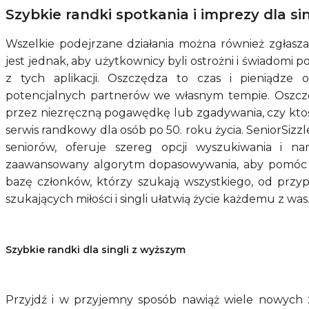
Szybkie randki spotkania i imprezy dla sin
Wszelkie podejrzane działania można również zgłasza
jest jednak, aby użytkownicy byli ostrożni i świadomi
z tych aplikacji. Oszczędza to czas i pieniądze 
potencjalnych partnerów we własnym tempie. Oszczę
przez niezręczną pogawędkę lub zgadywania, czy ktoś
serwis randkowy dla osób po 50. roku życia. SeniorSizz
seniorów, oferuje szereg opcji wyszukiwania i na
zaawansowany algorytm dopasowywania, aby pomóc c
bazę członków, którzy szukają wszystkiego, od prz
szukających miłości i singli ułatwią życie każdemu z was
Szybkie randki dla singli z wyższym
Przyjdź i w przyjemny sposób nawiąż wiele nowych z