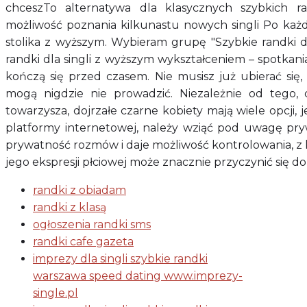
chceszTo alternatywa dla klasycznych szybkich ra
możliwość poznania kilkunastu nowych singli Po każ
stolika z wyższym. Wybieram grupę "Szybkie randki d
randki dla singli z wyższym wykształceniem – spotkani
kończą się przed czasem. Nie musisz już ubierać się
mogą nigdzie nie prowadzić. Niezależnie od tego,
towarzysza, dojrzałe czarne kobiety mają wiele opcji, 
platformy internetowej, należy wziąć pod uwagę pr
prywatność rozmów i daje możliwość kontrolowania, z k
jego ekspresji płciowej może znacznie przyczynić się d
randki z obiadam
randki z klasą
ogłoszenia randki sms
randki cafe gazeta
imprezy dla singli szybkie randki
warszawa speed dating www.imprezy-
single.pl