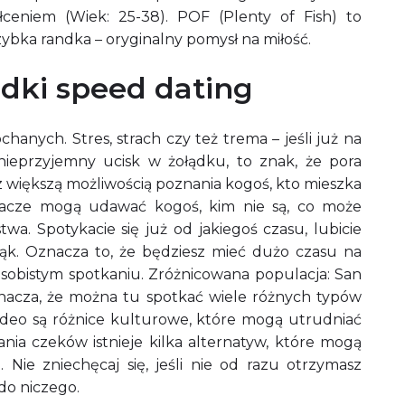
ceniem (Wiek: 25-38). POF (Plenty of Fish) to
ybka randka – oryginalny pomysł na miłość.
andki speed dating
ych. Stres, strach czy też trema – jeśli już na
nieprzyjemny ucisk w żołądku, to znak, że pora
d z większą możliwością poznania kogoś, kto mieszka
gracze mogą udawać kogoś, kim nie są, co może
a. Spotykacie się już od jakiegoś czasu, lubicie
rąk. Oznacza to, że będziesz mieć dużo czasu na
sobistym spotkaniu. Zróżnicowana populacja: San
znacza, że można tu spotkać wiele różnych typów
deo są różnice kulturowe, które mogą utrudniać
ia czeków istnieje kilka alternatyw, które mogą
Nie zniechęcaj się, jeśli nie od razu otrzymasz
do niczego.