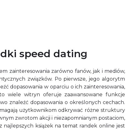
andki speed dating
tem zainteresowania zarówno fanów, jak i mediów,
ntycznych związków. Po pierwsze, jego algorytm
źć dopasowania w oparciu o ich zainteresowania,
adto wiele witryn oferuje zaawansowane funkcje
two znaleźć dopasowania o określonych cechach.
pomagają użytkownikom odkrywać różne struktury
zabawnym zwrotom akcji i niezapomnianym postaciom,
 najlepszych książek na temat randek online jest