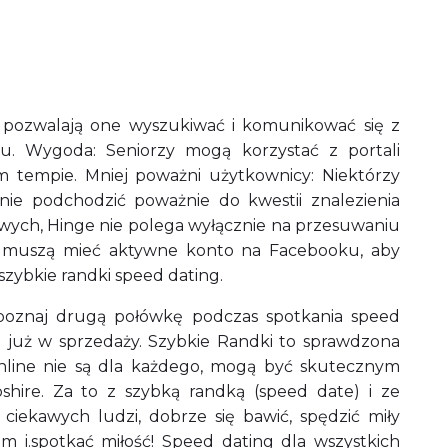
że pozwalają one wyszukiwać i komunikować się z
u. Wygoda: Seniorzy mogą korzystać z portali
tempie. Mniej poważni użytkownicy: Niektórzy
e podchodzić poważnie do kwestii znalezienia
owych, Hinge nie polega wyłącznie na przesuwaniu
 muszą mieć aktywne konto na Facebooku, aby
 szybkie randki speed dating.
 poznaj drugą połówkę podczas spotkania speed
i już w sprzedaży. Szybkie Randki to sprawdzona
nline nie są dla każdego, mogą być skutecznym
re. Za to z szybką randką (speed date) i ze
 ciekawych ludzi, dobrze się bawić, spędzić miły
 i.spotkać miłość! Speed dating dla wszystkich