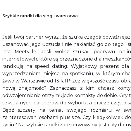
Szybkie randki dla singli warszawa
Jeśli twój partner wyrazi, że szuka czegoś poważniejs
uszanować jego uczucia i nie nakłaniać go do tego. Ist
jest Meetville. Jeśli wolisz szukać podrywu onlin
internetowych, które są przeznaczone dla mieszkańców
randkują na speed dating. Wyjatkowy prezent dla bl
wyprzedzeniem miejsce na spotkaniu, w którym chce
żywo w Warszawie od 13 latPrzez większość czasu obrac
nową znajomość? Zaznaczasz z kim chcesz kontyn
odwzajemnionie otrzymujecie kontakty do siebie. Gry
seksualnych partnerów do wyboru, a gracze często są
Bądź szczery na temat swojego rozmiaru w swoim
zainteresowani osobami plus size. Czy kiedykolwiek d
życiu? Na szybkie randki zarezerwowany jest cały dolny